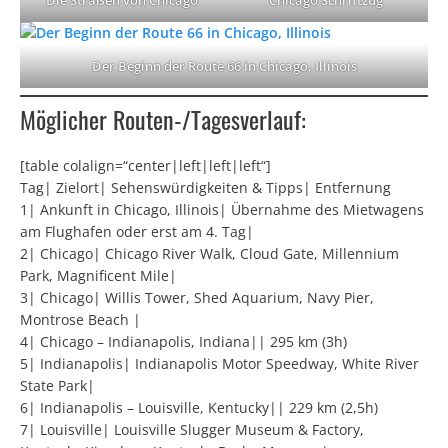
Der Beginn der Route 66 in Chicago, Illinois
Möglicher Routen-/Tagesverlauf:
[table colalign=“center|left|left|left“]
Tag| Zielort| Sehenswürdigkeiten & Tipps| Entfernung
1| Ankunft in Chicago, Illinois| Übernahme des Mietwagens
am Flughafen oder erst am 4. Tag|
2| Chicago| Chicago River Walk, Cloud Gate, Millennium
Park, Magnificent Mile|
3| Chicago| Willis Tower, Shed Aquarium, Navy Pier,
Montrose Beach |
4| Chicago – Indianapolis, Indiana|| 295 km (3h)
5| Indianapolis| Indianapolis Motor Speedway, White River
State Park|
6| Indianapolis – Louisville, Kentucky|| 229 km (2,5h)
7| Louisville| Louisville Slugger Museum & Factory,