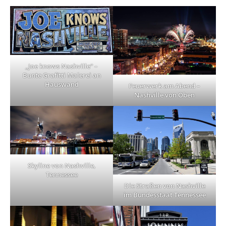
„Joe knows Nashville“ –
Bunte Grafitti Malerei an
Hauswand
Feuerwerk am Abend –
Nashville von Oben
Skyline von Nashville,
Tennessee
Die Straßen von Nashville
im Bundesstaat Tennessee