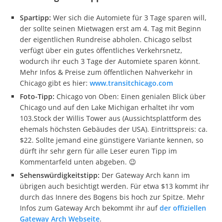
Spartipp:
Wer sich die Automiete für 3 Tage sparen will,
der sollte seinen Mietwagen erst am 4. Tag mit Beginn
der eigentlichen Rundreise abholen. Chicago selbst
verfügt über ein gutes öffentliches Verkehrsnetz,
wodurch ihr euch 3 Tage der Automiete sparen könnt.
Mehr Infos & Preise zum öffentlichen Nahverkehr in
Chicago gibt es hier:
www.transitchicago.com
Foto-Tipp:
Chicago von Oben: Einen genialen Blick über
Chicago und auf den Lake Michigan erhaltet ihr vom
103.Stock der Willis Tower aus (Aussichtsplattform des
ehemals höchsten Gebäudes der USA). Eintrittspreis: ca.
$22. Sollte jemand eine günstigere Variante kennen, so
dürft ihr sehr gern für alle Leser euren Tipp im
Kommentarfeld unten abgeben. 😉
Sehenswürdigkeitstipp:
Der Gateway Arch kann im
übrigen auch besichtigt werden. Für etwa $13 kommt ihr
durch das Innere des Bogens bis hoch zur Spitze. Mehr
Infos zum Gateway Arch bekommt ihr auf
der offiziellen
Gateway Arch Webseite
.