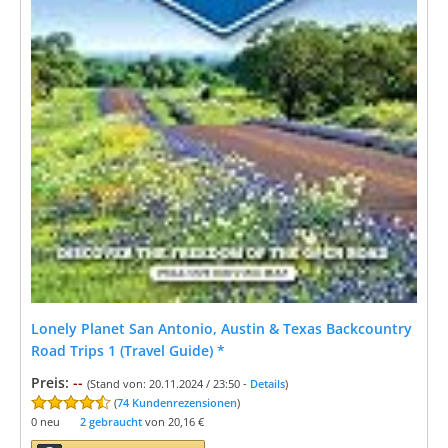
Lonely Planet San Antonio, Austin & Texas Backcountry
Road Trips 1 (Travel Guide)
*
Preis:
--
(Stand von: 20.11.2024 / 23:50 -
Details
)
(
74 Kundenrezensionen
)
0 neu
2 gebraucht
von
20,16 €