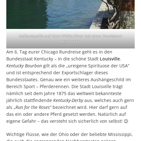
Indianapolis auf dem White River bei einer Bootstour
entdecken
Am 6. Tag eurer Chicago Rundreise geht es in den
Bundesstaat Kentucky – In die schöne Stadt
Louisville
.
Kentucky Bourbon
gilt als die „ureigene Spirituose der USA“
und ist entsprechend der Exportschlager dieses
Bundesstaates. Genau wie ein weiteres Aushängeschild im
Bereich Sport – Pferderennen. Die Stadt Louisville trägt
nämlich seit dem Jahre 1875 das weltweit bekannteste
jährlich stattfindende
Kentucky-Derby
aus, welches auch gern
als „
Run for the Roses“
bezeichnet wird. Hier darf gern auf
das ein oder andere Pferd gesetzt werden. Natürlich auf
eigene Gefahr – das versteht sich sicherlich von selbst! 😉
Wichtige Flüsse, wie der Ohio oder der beliebte Mississippi,