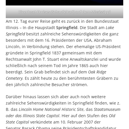
Riverboat Cruises (Schaufelrad) auf dem Mississippi
Am 12. Tag eurer Reise geht es zurück in den Bundesstaat
Illinois – In die Haupstadt
Springfield
. Die Stadt am
Lake
Springfield
besitzt zahlreiche Sehenswürdigkeiten die ganz
besonders mit dem 16. Präsidenten der USA, Abraham
Lincoln, in Verbindung stehen. Der ehemalige US-Präsident
gründete in Springfield 1837 gemeinsam mit dem
Rechtsanwalt John T. Stuart eine Anwaltskanzlei und wurde
schließlich nach seinem Tod im Jahre 1865 auch hier
beerdigt. Sein Grab befindet sich auf dem
Oak Ridge
Cemetery.
Es zählt heute zu den berühmtesten Gräbern zu
den jährlich zahlreiche Besucher strömen.
Darüber hinaus lassen sich aber auch noch weitere
zahlreiche Sehenswürdigkeiten in Springfield finden, wie z.
B. das
Lincoln Home National Historic Site
, das
Staatsmuseum
oder das Illinois State Capitol
. Hier auf den Stufen des
Old
State Capitol
verkündete am 10. Februar 2007 der
Senator Barack Obama seine Präsidentschaftskandidatur