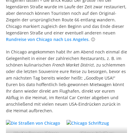
entgehen lassen – die Brick Road! Der größte Teil der
legendären Straße wurde im Laufe der Zeit zwar restauriert,
aber dennoch können Touristen noch auf den Original-
Ziegeln der ursprünglichen Route 66 entlang wandern.
Chicago markiert zugleich den Beginn und das Ende dieser
legendären Straße und einer eventuell anderen neuen
Rundreise von Chicago nach Los Angeles
. 🙂
In Chicago angekommen habt Ihr am Abend noch einmal die
Gelegenheit in einer der zahlreichen Restaurants, z. B. im
schönen kulinarischen
French Market District
, zu schlemmen
oder die letzten Souvenire eure Reise zu besorgen, bevor es
am nächsten Tag bereits wieder heißt: „Goodbye USA!“
Euren bis dato hoffentlich lieb-gewonnen Mietwagen könnt
Ihr dann wieder direkt am Flughafen, direkt vor eurem
Abflug in die Heimat, im Rental Car Center abgeben und
anschließend mit vielen neuen USA-Eindrücken zurück in
die Heimat aufbrechen.
Die Straßen von Chicago
Chicago Schriftzug