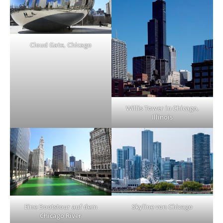
Cloud Gate, Chicago
Willis Tower in Chicago,
Illinois
Skyline von Chicago
Eine Bootstour auf dem
Chicago River