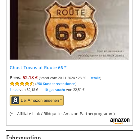
Ghost Towns of Route 66
*
Preis:
52,18 €
(Stand von: 20.11.2024 / 23:50 -
Details
)
(
258 Kundenrezensionen
)
1 neu
von
52,18 €
10 gebraucht
von
22,51 €
Bei Amazon ansehen *
(* = Affiliate-Link / Bildquelle: Amazon-Partnerprogramm)
Fahrzeugtipp