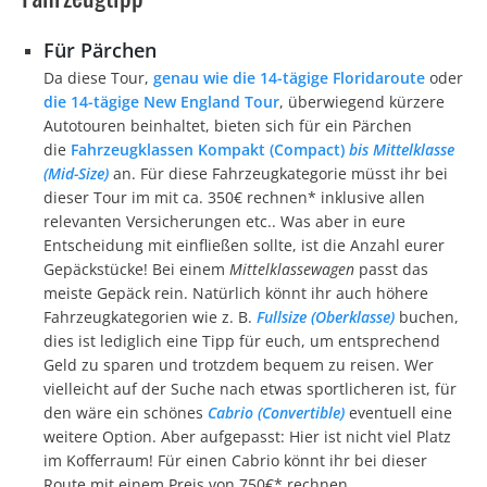
Für Pärchen
Da diese Tour,
genau wie die 14-tägige Floridaroute
oder
die 14-tägige New England Tour
, überwiegend kürzere
Autotouren beinhaltet, bieten sich für ein Pärchen
die
Fahrzeugklassen Kompakt (Compact)
bis Mittelklasse
(Mid-Size)
an. Für diese Fahrzeugkategorie müsst ihr bei
dieser Tour im mit ca. 350€ rechnen* inklusive allen
relevanten Versicherungen etc.. Was aber in eure
Entscheidung mit einfließen sollte, ist die Anzahl eurer
Gepäckstücke! Bei einem
Mittelklassewagen
passt das
meiste Gepäck rein. Natürlich könnt ihr auch höhere
Fahrzeugkategorien wie z. B.
Fullsize
(Oberklasse)
buchen,
dies ist lediglich eine Tipp für euch, um entsprechend
Geld zu sparen und trotzdem bequem zu reisen. Wer
vielleicht auf der Suche nach etwas sportlicheren ist, für
den wäre ein schönes
Cabrio (Convertible)
eventuell eine
weitere Option. Aber aufgepasst: Hier ist nicht viel Platz
im Kofferraum! Für einen Cabrio könnt ihr bei dieser
Route mit einem Preis von 750€* rechnen.