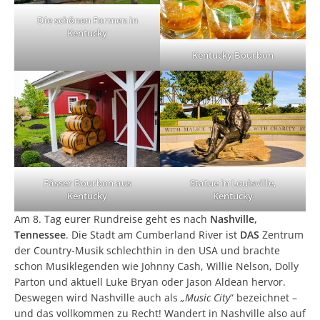
Die schönen Farmen in
Kentucky
Kentucky Bourbon
Fässer Bourbon aus
Statue in Louisville,
Kentucky
Kentucky
Am 8. Tag eurer Rundreise geht es nach
Nashville,
Tennessee
. Die Stadt am Cumberland River ist
DAS
Zentrum
der Country-Musik schlechthin in den USA und brachte
schon Musiklegenden wie Johnny Cash, Willie Nelson, Dolly
Parton und aktuell Luke Bryan oder Jason Aldean hervor.
Deswegen wird Nashville auch als
„Music City
“ bezeichnet –
und das vollkommen zu Recht! Wandert in Nashville also auf