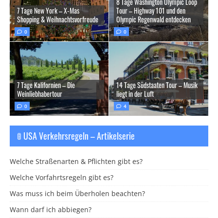
8 Tage Washington Olympic Loop
7 Tage New York – X-Mas
Tour – Highway 101 und den
Shopping & Weihnachtsvorfreude
Olympic Regenwald entdecken
0
0
7 Tage Kalifornien – Die
14 Tage Südstaaten Tour – Musik
Weinliebhabertour
liegt in der Luft
0
4
🚦 USA Verkehrsregeln – Artikelserie
Welche Straßenarten & Pflichten gibt es?
Welche Vorfahrtsregeln gibt es?
Was muss ich beim Überholen beachten?
Wann darf ich abbiegen?